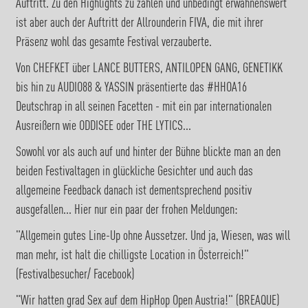
Auftritt. Zu den Highlights zu zählen und unbedingt erwähnenswert
ist aber auch der Auftritt der Allrounderin FIVA, die mit ihrer
Präsenz wohl das gesamte Festival verzauberte.
Von CHEFKET über LANCE BUTTERS, ANTILOPEN GANG, GENETIKK
bis hin zu AUDIO88 & YASSIN präsentierte das #HHOA16
Deutschrap in all seinen Facetten - mit ein par internationalen
Ausreißern wie ODDISEE oder THE LYTICS...
Sowohl vor als auch auf und hinter der Bühne blickte man an den
beiden Festivaltagen in glückliche Gesichter und auch das
allgemeine Feedback danach ist dementsprechend positiv
ausgefallen... Hier nur ein paar der frohen Meldungen:
"Allgemein gutes Line-Up ohne Aussetzer. Und ja, Wiesen, was will
man mehr, ist halt die chilligste Location in Österreich!"
(Festivalbesucher/ Facebook)
"Wir hatten grad Sex auf dem HipHop Open Austria!" (BREAQUE)