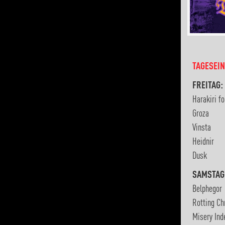
TAGESEIN
FREITAG:
Harakiri fo
Groza
Vinsta
Heidnir
Dusk
SAMSTAG
Belphegor
Rotting Ch
Misery Ind