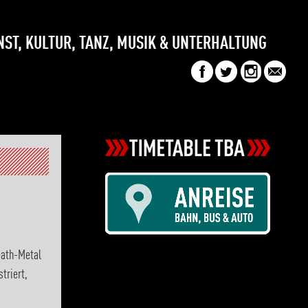
NST, KULTUR, TANZ, MUSIK & UNTERHALTUNG
eath-Metal
triert,