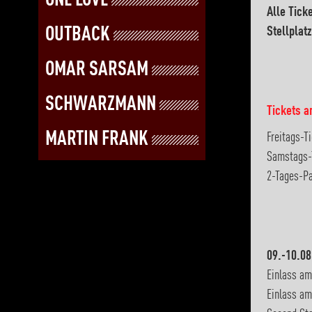
ONE LOVE
Alle Tick
OUTBACK
Stellplat
OMAR SARSAM
SCHWARZMANN
Tickets a
MARTIN FRANK
Freitags-T
Samstags-T
2-Tages-Pa
09.-10.08
Einlass am
Einlass am