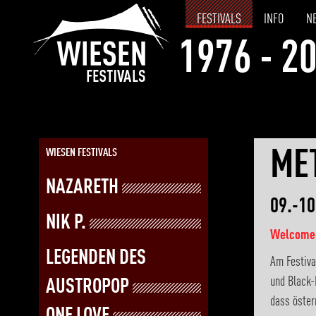
FESTIVALS
INFO
N
1976 - 2
MET
WIESEN FESTIVALS
NAZARETH
09.-10
NIK P.
Welcome t
LEGENDEN DES
Am Festiva
und Black-
AUSTROPOP
dass öster