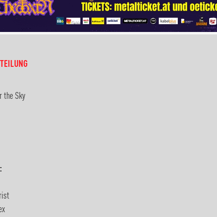
TEILUNG
r the Sky
:
rist
ex